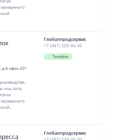
тся из
гированного
еской
Глобалпродсервис
лок
+7 (481) 229-46-30
Телефон
 д 4, офис 221
роизводства.
, оси, сита,
тся из
гированного
кой...
Глобалпродсервис
пресса
+7 (481) 229-46-30