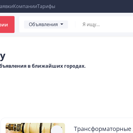
аявки
Компании
Тарифы
Объявления
рии
у
 объявления в ближайших городах.
Трансформаторные 