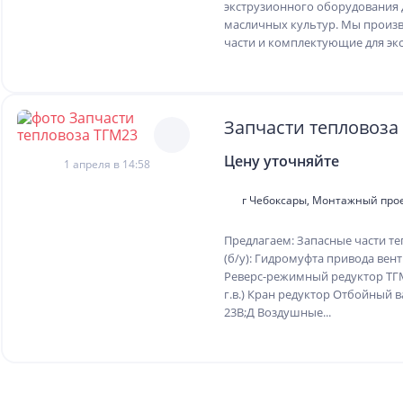
экструзионного оборудования 
масличных культур. Мы произ
части и комплектующие для экс
Запчасти тепловоза
Цену уточняйте
1 апреля в 14:58
г Чебоксары, Монтажный прое
Предлагаем: Запасные части те
(б/у): Гидромуфта привода вен
Реверс-режимный редуктор ТГМ 2
г.в.) Кран редуктор Отбойный 
23В;Д Воздушные...