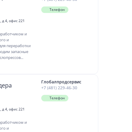
Телефон
 д 4, офис 221
зработчиком и
ого и
для переработки
водим запасные
лопрессов...
Глобалпродсервис
дера
+7 (481) 229-46-30
Телефон
 д 4, офис 221
зработчиком и
ого и