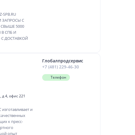
-SPB.RU
И ЗАПРОСЫ С
 СВЫШЕ 5000
В СПБ И
 С ДОСТАВКОЙ
Глобалпродсервис
+7 (481) 229-46-30
Телефон
 д 4, офис 221
изготавливает и
качественных
щих к пресс-
ортного
шой опыт