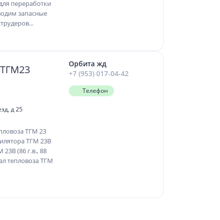
для переработки
водим запасные
трудеров...
Орбита жд
 ТГМ23
+7 (953) 017-04-42
Телефон
зд, д 25
пловоза ТГМ 23
тилятора ТГМ 23В
3В (86 г.в., 88
вал тепловоза ТГМ