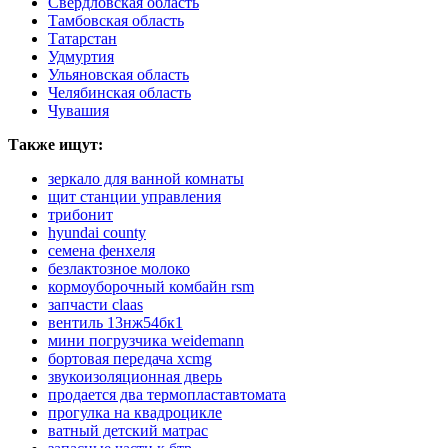
Свердловская область
Тамбовская область
Татарстан
Удмуртия
Ульяновская область
Челябинская область
Чувашия
Также ищут:
зеркало для ванной комнаты
щит станции управления
трибонит
hyundai county
семена фенхеля
безлактозное молоко
кормоуборочный комбайн rsm
запчасти claas
вентиль 13нж54бк1
мини погрузчика weidemann
бортовая передача xcmg
звукоизоляционная дверь
продается два термопластавтомата
прогулка на квадроцикле
ватный детский матрас