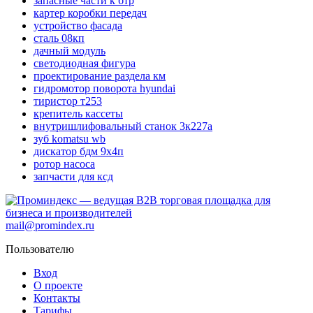
запасные части к бтр
картер коробки передач
устройство фасада
сталь 08кп
дачный модуль
светодиодная фигура
проектирование раздела км
гидромотор поворота hyundai
тиристор т253
крепитель кассеты
внутришлифовальный станок 3к227а
зуб komatsu wb
дискатор бдм 9х4п
ротор насоса
запчасти для ксд
mail@promindex.ru
Пользователю
Вход
О проекте
Контакты
Тарифы