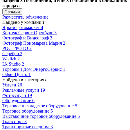
найдено 35 объявлений, и ещё 35 объявлений в ближайших
городах.
Фильтры
Разместить объявление
Найдено у компаний
Яркий фотомаркет
4
Кортеж Сервис Оренбург
3
Фотограф и Видеограф
3
Фотограф Пономарева Мария
2
РОСТФОТО
2
Серебро
2
Wedizh
2
Lk Studio
2
Торговый Дом ЭнергоСервис
1
Офис-Центр
1
Найдено в категориях
Услуги
26
Рекламные услуги
19
Фотоуслуги
19
Оборудование
6
Торговое и складское оборудование
5
Торговое оборудование
5
Выставочное торговое оборудование
5
Транспорт
3
Транспортные средства
3