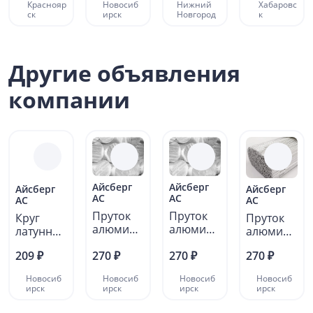
Краснояр
Новосиб
Нижний
Хабаровс
100х100х
ск
ирск
Новгород
к
3...
Другие объявления
компании
Айсберг
Айсберг
Айсберг
Айсберг
АС
АС
АС
АС
Пруток
Пруток
Круг
Пруток
алюмини
алюмини
латунны
алюмини
евый 10
евый 150
й 28 мм
евый 70
209 ₽
270 ₽
270 ₽
270 ₽
мм ВТ Д1
мм АМГ3
Л63
мм АК6
ГОСТ...
ГОСТ...
ГОСТ
Новосиб
Новосиб
Новосиб
Новосиб
21488-
ирск
ирск
ирск
ирск
97...