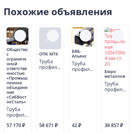
Похожие объявления
Общество
БВБ-
ОПК МТК
с
Альянс
ограниче
Труба
Труба
нной
профиль
ответстве
профиль
Бюро
ная
нностью
ная
металлов
прямоуг
«Промыш
70х70х4
ленное
Труба
ольная
12 м
объедине
профиль
160х60...
Ст3пс5...
ние
ная
«СибВост
100x100х
окСталь»
4 мм ст.
Труба
20...
профиль
ная
57 170 ₽
58 671 ₽
42 ₽
38 857 ₽
металли
ческая