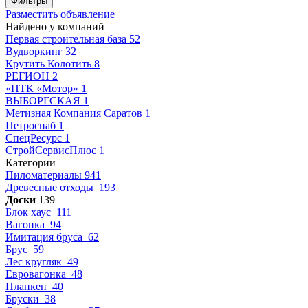
Фильтры
Разместить объявление
Найдено у компаний
Первая строительная база
52
Вудворкинг
32
Крутить Колотить
8
РЕГИОН
2
«ПТК «Мотор»
1
ВЫБОРГСКАЯ
1
Метизная Компания Саратов
1
Петроснаб
1
СпецРесурс
1
СтройСервисПлюс
1
Категории
Пиломатериалы
941
Древесные отходы
193
Доски
139
Блок хаус
111
Вагонка
94
Имитация бруса
62
Брус
59
Лес кругляк
49
Евровагонка
48
Планкен
40
Бруски
38