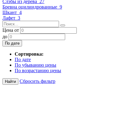
Слэбы из дерева
27
Бревна оцилиндрованные
9
Шкант
4
Лафет
3
Цена от
до
По дате
Сортировка:
По дате
По убыванию цены
По возрастанию цены
Сбросить фильтр
Найти