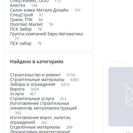
СпецТехникс, ООО
175
Алютех
106
Салон ковки Металл Дизайн
101
СпецСтрой
97
Грани, ТПК
88
DoorHan Market
78
ПСК Забор
78
Группа компаний Евро-Автоматика
77
ПСК забор
76
Найдено в категориях
Строительство и ремонт
6754
Строительные материалы
6393
Заборы и ограждения
6273
Ворота
5929
Услуги
467
Строительные услуги
412
Изготовление строительных
элементов, металлоконструкций
352
Изготовление ворот, калиток,
ограждений
322
Отделочные материалы
289
Декоративно-архитектурные