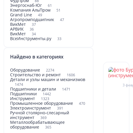
ФудПром
88
Энергоснаб-Юг
61
Компания АльПром
51
Grand Line
49
Агропромподшипник
47
ВикМет
37
АРВИК
36
ВикМет
34
ВсеИнструменты.ру
33
Найдено в категориях
Оборудование
2274
Строительство и ремонт
1606
Детали и узлы машин и механизмов
1474
3 фев
Подшипники и детали
1471
Подшипники
1442
Инструмент
1323
Промышленное оборудование
470
Электроинструмент
391
Ручной столярно-слесарный
инструмент
369
Металлообрабатывающее
оборудование
365