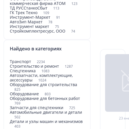
коммерческая фирма АТОМ
123
ТД РУССтанкоСбыт
113
ГК Трек Техно
109
Инструмент-Маркет
91
АвтоЗип Маркет
78
Инструмент маркет
75
Стройкомплектресурс, ООО
74
Найдено в категориях
Транспорт
2234
Строительство и ремонт
1287
Спецтехника
1083
Автозапчасти, комплектующие,
аксессуары
1024
Оборудование для строительства
825
Оборудование
803
Оборудование для бетонных работ
769
Запчасти для спецтехники
725
Автомобильные двигатели и детали
502
23 ян
Детали и узлы машин и механизмов
403