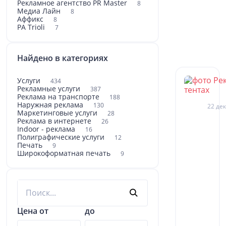
Рекламное агентство PR Master
8
Медиа Лайн
8
Аффикс
8
РА Trioli
7
Найдено в категориях
Услуги
434
Рекламные услуги
387
Реклама на транспорте
188
Наружная реклама
130
22 дек
Маркетинговые услуги
28
Реклама в интернете
26
Indoor - реклама
16
Полиграфические услуги
12
Печать
9
Широкоформатная печать
9
Цена от
до