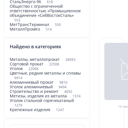
СтальЭнерго-96
618
Общество с ограниченной
ответственностью «Промышленное
объединение «СибВостокСталь»
553
МетТрансТерминал
550
МеталлПромКо
514
Найдено в категориях
Металлы, металлопрокат
34093
Сортовой прокат
22508
Уголок
22066
Цветные, редкие металлы и сплавы
9914
Алюминиевый прокат
9810
Уголок алюминиевый
9494
Строительство и ремонт
4092
Метизы, изделия из металла
1374
Уголок стальной горячекатаный
1279
16 авг
Крепежные изделия
1247