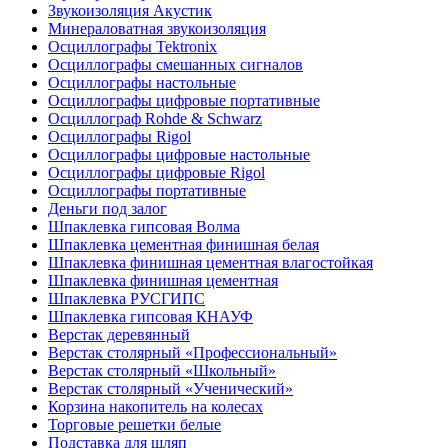
Звукоизоляция Акустик
Минераловатная звукоизоляция
Осциллографы Tektronix
Осциллографы смешанных сигналов
Осциллографы настольные
Осциллографы цифровые портативные
Осциллограф Rohde & Schwarz
Осциллографы Rigol
Осциллографы цифровые настольные
Осциллографы цифровые Rigol
Осциллографы портативные
Деньги под залог
Шпаклевка гипсовая Волма
Шпаклевка цементная финишная белая
Шпаклевка финишная цементная влагостойкая
Шпаклевка финишная цементная
Шпаклевка РУСГИПС
Шпаклевка гипсовая КНАУФ
Верстак деревянный
Верстак столярный «Профессиональный»
Верстак столярный «Школьный»
Верстак столярный «Ученический»
Корзина накопитель на колесах
Торговые решетки белые
Подставка для шляп