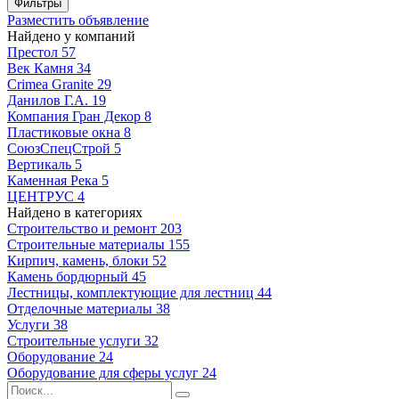
Фильтры
Разместить объявление
Найдено у компаний
Престол
57
Век Камня
34
Crimea Granite
29
Данилов Г.А.
19
Компания Гран Декор
8
Пластиковые окна
8
СоюзСпецСтрой
5
Вертикаль
5
Каменная Река
5
ЦЕНТРУС
4
Найдено в категориях
Строительство и ремонт
203
Строительные материалы
155
Кирпич, камень, блоки
52
Камень бордюрный
45
Лестницы, комплектующие для лестниц
44
Отделочные материалы
38
Услуги
38
Строительные услуги
32
Оборудование
24
Оборудование для сферы услуг
24