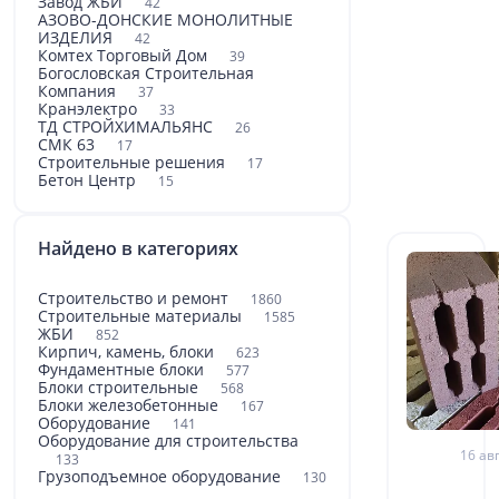
Завод ЖБИ
42
АЗОВО-ДОНСКИЕ МОНОЛИТНЫЕ
ИЗДЕЛИЯ
42
Комтех Торговый Дом
39
Богословская Строительная
Компания
37
Кранэлектро
33
ТД СТРОЙХИМАЛЬЯНС
26
СМК 63
17
Строительные решения
17
Бетон Центр
15
Найдено в категориях
Строительство и ремонт
1860
Строительные материалы
1585
ЖБИ
852
Кирпич, камень, блоки
623
Фундаментные блоки
577
Блоки строительные
568
Блоки железобетонные
167
Оборудование
141
Оборудование для строительства
16 авг
133
Грузоподъемное оборудование
130