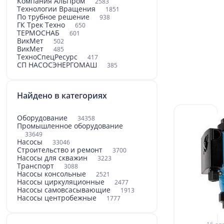
Компания АльПром
2583
Технологии Вращения
1851
По трубное решение
938
ГК Трек Техно
650
ТЕРМОСНАБ
601
ВикМет
502
ВикМет
485
ТехноСпецРесурс
417
СП НАСОСЭНЕРГОМАШ
385
Найдено в категориях
Оборудование
34358
Промышленное оборудование
33649
Насосы
33046
Строительство и ремонт
3700
Насосы для скважин
3223
Транспорт
3088
Насосы консольные
2521
Насосы циркуляционные
2477
Насосы самовсасывающие
1913
Насосы центробежные
1777