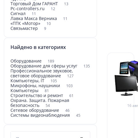
Торговый Дом ГАРАНТ
13
Pc-controllers.ru
12
Сигнал
11
Лавка Макса Верника
11
«ПТК «Мотор»
10
Связьмастер
9
Найдено в категориях
Оборудование
189
Оборудование для сферы услуг
135
Профессиональное звуковое,
световое оборудование
127
Компьютеры, IT
105
Микрофоны, наушники
103
Компьютеры
81
Строительство и ремонт
61
Охрана. Защита. Пожарная
безопасность
16 авг
54
Сетевое оборудование
46
Системы видеонаблюдения
45