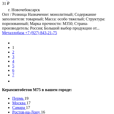
31 ₽
г. Новочебоксарск
Опт / Розница Назначение: монолитный; Содержание
заполнителя: товарный; Масса: особо тяжелый; Структура:
поризованный; Марка прочности: М350; Страна-
производитель: Россия; Большой выбор продукции от...
Металлобаза
+7 (927) 843-21-75
1
2
3
4
5
6
7
Керамзитобетон М75 в вашем городе:
Пермь
19
Москва
17
Самара
17
Ростов-на-Дону
16