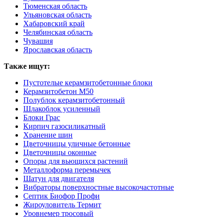
Тюменская область
Ульяновская область
Хабаровский край
Челябинская область
Чувашия
Ярославская область
Также ищут:
Пустотелые керамзитобетонные блоки
Керамзитобетон М50
Полублок керамзитобетонный
Шлакоблок усиленный
Блоки Грас
Кирпич газосиликатный
Хранение шин
Цветочницы уличные бетонные
Цветочницы оконные
Опоры для вьющихся растений
Металлоформа перемычек
Шатун для двигателя
Вибраторы поверхностные высокочастотные
Септик Биофор Профи
Жироуловитель Термит
Уровнемер тросовый