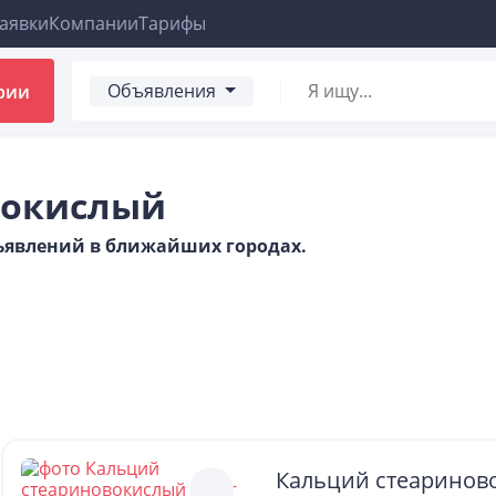
аявки
Компании
Тарифы
Объявления
рии
вокислый
бъявлений в ближайших городах.
Кальций стеариново