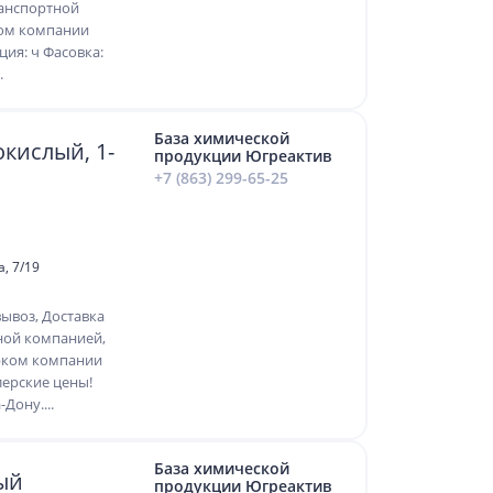
ранспортной
ком компании
ция: ч Фасовка:
.
База химической
кислый, 1-
продукции Югреактив
+7 (863) 299-65-25
а, 7/19
ывоз, Доставка
ной компанией,
арком компании
лерские цены!
Дону....
База химической
ый
продукции Югреактив