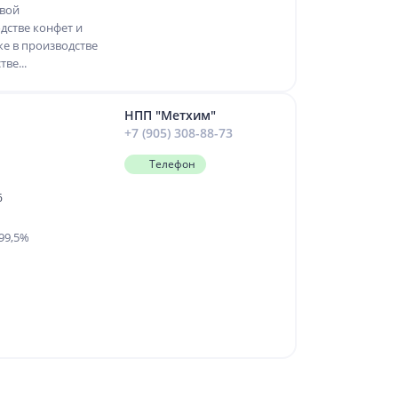
евой
дстве конфет и
же в производстве
ве...
НПП "Метхим"
+7 (905) 308-88-73
Телефон
6
99,5%