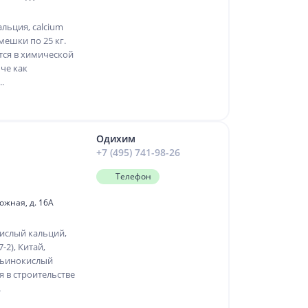
льция, calcium
 мешки по 25 кг.
тся в химической
че как
.
Одихим
+7 (495) 741-98-26
Телефон
рожная, д. 16А
ислый кальций,
7-2), Китай,
вьинокислый
 в строительстве
.