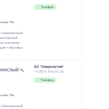
Телефон
сская, 19а
т, Безналичный
ранспортной
ком компании
ция: ч Фасовка:
АО "Химреактив"
кислый ч,
+7 (831) 410-41-25
Телефон
сская, 19а
т, Безналичный