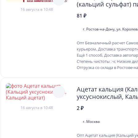
(кальций сульфат) п
16 августа в 10:48
81 ₽
г. Ростов-на-Дону, ул. Королев
Опт Безналичный расчет Самов
курьером, Доставка транспорт
Ещё 1 способ, Доставка автоп
Степень чистоты : ч; Низкие ди
Отгрузка со склада в Ростове-на-
Ацетат кальция (Ка
уксуснокислый, Кал
ацетат)
2 ₽
16 августа в 10:48
г. Москва
Опт Ацетат кальция (Кальций у