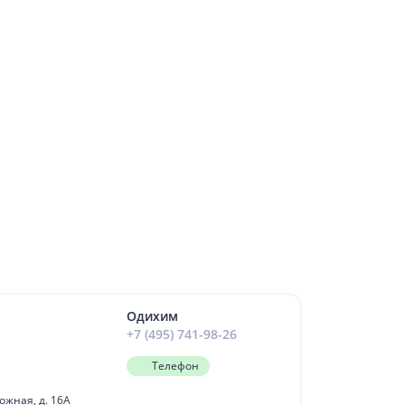
Одихим
й
+7 (495) 741-98-26
Телефон
рожная, д. 16А