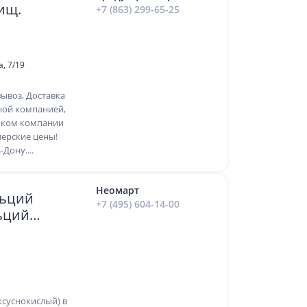
ищ.
+7 (863) 299-65-25
а, 7/19
ывоз, Доставка
ной компанией,
арком компании
лерские цены!
Дону....
Неомарт
льций
+7 (495) 604-14-00
ьций
ксуснокислый) в