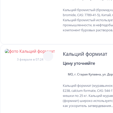
Кальций бромистый (бромид ка
bromide, CAS: 7789-41-5), Китай,
Кальций бромистый используе
промышленности, в нефтедобы
компонент буровых растворов..
Кальций формиат
3 февраля в 07:24
Цену уточняйте
МО, г. Старая Купавна, ул. До
Кальций формиат (муравьинок
Е238, calcium formate, CAS: 544-1
мешки по 25 кг. Кальций мура
(формиат) широко используется
как ускоритель затвердевания..