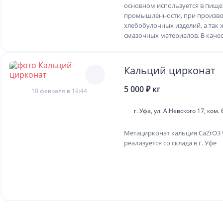
основном используется в пищ
промышленности, при произво
хлебобулочных изделий, а так 
смазочных материалов. В качест
Кальций цирконат
5 000 ₽ кг
10 февраля в 19:44
г. Уфа, ул. А.Невского 17, ком. 
Метацирконат кальция CaZrO3 
реализуется со склада в г. Уфе