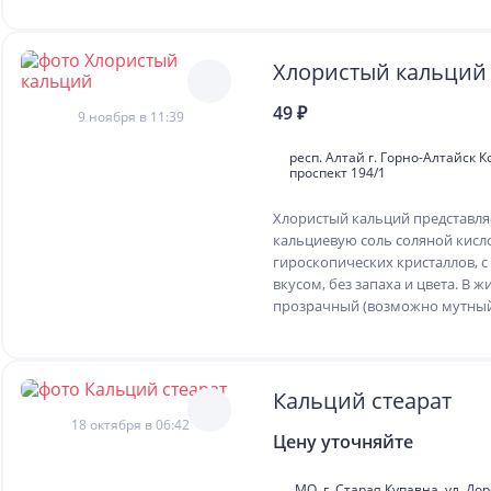
Хлористый кальций
49 ₽
9 ноября в 11:39
респ. Алтай г. Горно-Алтайск
проспект 194/1
Хлористый кальций представля
кальциевую соль соляной кисл
гироскопических кристаллов, 
вкусом, без запаха и цвета. В ж
прозрачный (возможно мутный 
Кальций стеарат
18 октября в 06:42
Цену уточняйте
МО, г. Старая Купавна, ул. До