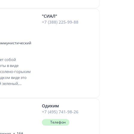
"СИАЛ"
+7 (388) 225-99-88
 Коммунистический
ет собой
оты в виде
с солено-горьким
идком виде это
зеленый,...
Одихим
+7 (495) 741-98-26
Телефон
рожная, д. 16А