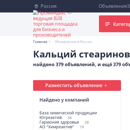
Россия
Объявления
З
Катего
Главная
Объявления в России
Кальций стеарино
найдено 379 объявлений, и ещё 379 о
Разместить объявление
Найдено у компаний
База химической продукции
Югреактив
34
Гармония здоровья
28
АО "Химреактив"
19