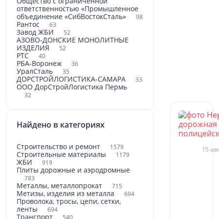
Общество с ограниченной
ответственностью «Промышленное
объединение «СибВостокСталь»
98
Рантос
63
Завод ЖБИ
52
АЗОВО-ДОНСКИЕ МОНОЛИТНЫЕ
ИЗДЕЛИЯ
52
РТС
40
РБА-Воронеж
36
УралСталь
35
ДОРСТРОЙЛОГИСТИКА-САМАРА
33
ООО ДорСтройЛогистика Пермь
32
Найдено в категориях
Строительство и ремонт
1579
15 авг
Строительные материалы
1179
ЖБИ
919
Плиты дорожные и аэродромные
783
Металлы, металлопрокат
715
Метизы, изделия из металла
694
Проволока, тросы, цепи, сетки,
ленты
694
Транспорт
540