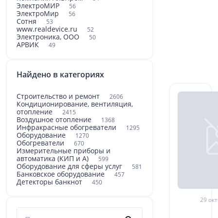
ЭлектроМИР
56
ЭлектроМир
56
Сотня
53
www.realdevice.ru
52
Электроника, ООО
50
АРВИК
49
Найдено в категориях
Строительство и ремонт
2606
Кондиционирование, вентиляция,
отопление
2415
Воздушное отопление
1368
Инфракрасные обогреватели
1295
Оборудование
1270
Обогреватели
670
Измерительные приборы и
автоматика (КИП и А)
599
Оборудование для сферы услуг
581
Банковское оборудование
457
Детекторы банкнот
450
29 окт