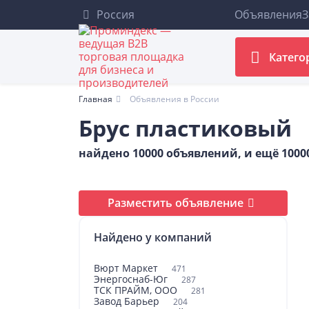
Россия
Объявления
З
Катего
Главная
Объявления в России
Брус пластиковый
найдено 10000 объявлений, и ещё 100
Разместить объявление
Найдено у компаний
Вюрт Маркет
471
Энергоснаб-Юг
287
ТСК ПРАЙМ, ООО
281
Завод Барьер
204