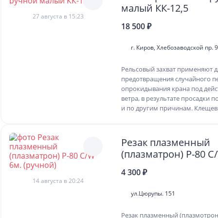
малый КК-12,5
27 августа в 15:23
18 500 ₽
г. Киров, Хлебозаводской пр. 9
Рельсовый захват применяют д
предотвращения случайного п
опрокидывания крана под дейс
ветра, в результате просадки 
и по другим причинам. Клещевы
Резак плазменный
(плазматрон) Р-80 C
(ручной)
4 300 ₽
14 августа в 20:24
ул.Цюрупы. 151
Резак плазменный (плазмотрон)