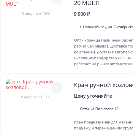
20 MULTI
9 900 ₽
15 августа в 15:51
г. Новосибирск, ул. Октябрьск
Опт / Розница Наличный расче
расчет Самовывоз, Доставка т
компанией, Доставка автопар
Биговщик-перфоратор PRO BP
работает на рынке автоматизац
Кран ручной козлов
Цену уточняйте
8 апреля в 13:56
Летчика Пилютова 12
Кран предназначен для механи
подъему и перемещению грузов