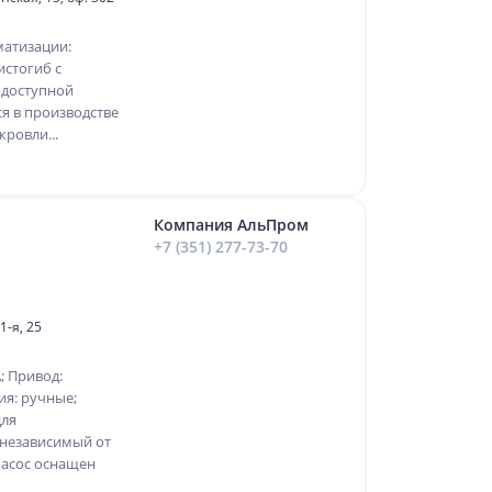
матизации:
истогиб с
 доступной
я в производстве
ровли...
Компания АльПром
+7 (351) 277-73-70
1-я, 25
; Привод:
ия: ручные;
для
 независимый от
Насос оснащен