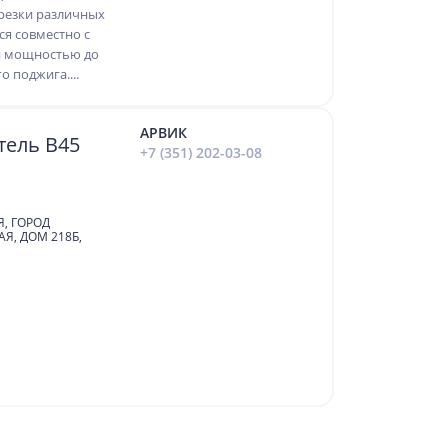
резки различных
ся совместно с
и мощностью до
о поджига....
АРВИК
тель B45
+7 (351) 202-03-08
Я, ГОРОД
Я, ДОМ 218Б,