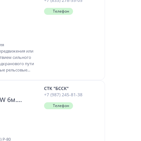
+7 (833) 278-55-05
Телефон
ля
ередвижения или
твием сильного
подкранового пути
е рельсовые...
СТК "БССК"
+7 (987) 245-81-38
/W 6м.
Телефон
 P-80