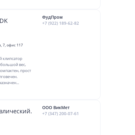
ФудПром
UDK
+7 (922) 189-62-82
, 7, офис 117
й клипсатор
ебольшой вес,
омпактен, прост
лговечен.
азначен...
ООО ВикМет
влический.
+7 (347) 200-07-61