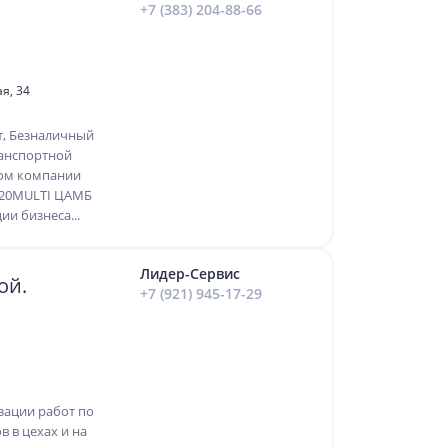
+7 (383) 204-88-66
ая, 34
т, Безналичный
ранспортной
ком компании
-20MULTI ЦАМБ
ии бизнеса...
Лидер-Сервис
ой.
+7 (921) 945-17-29
зации работ по
 в цехах и на