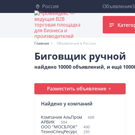
Россия
Объявления
З
Катего
Главная
Объявления в России
Биговщик ручной
найдено 10000 объявлений, и ещё 100
Разместить объявление
Найдено у компаний
Компания АльПром
608
АРВИК
504
ООО "МОСБЛОК"
490
ТехноСпецРесурс
295