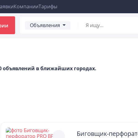
аявки
Компании
Тарифы
Объявления
рии
00 объявлений в ближайших городах.
Биговщик-перфорат