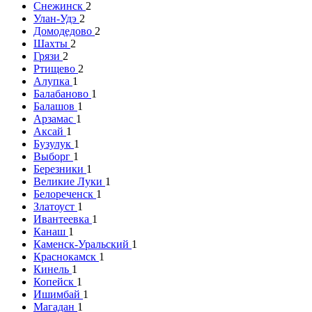
Снежинск
2
Улан-Удэ
2
Домодедово
2
Шахты
2
Грязи
2
Ртищево
2
Алупка
1
Балабаново
1
Балашов
1
Арзамас
1
Аксай
1
Бузулук
1
Выборг
1
Березники
1
Великие Луки
1
Белореченск
1
Златоуст
1
Ивантеевка
1
Канаш
1
Каменск-Уральский
1
Краснокамск
1
Кинель
1
Копейск
1
Ишимбай
1
Магадан
1