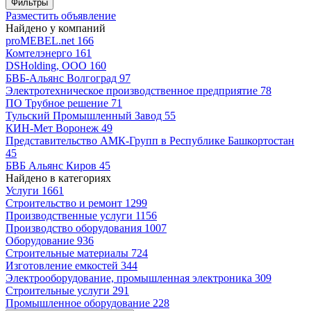
Фильтры
Разместить объявление
Найдено у компаний
proMEBEL.net
166
Комтелэнерго
161
DSHolding, ООО
160
БВБ-Альянс Волгоград
97
Электротехническое производственное предприятие
78
ПО Трубное решение
71
Тульский Промышленный Завод
55
КИН-Мет Воронеж
49
Представительство АМК-Групп в Республике Башкортостан
45
БВБ Альянс Киров
45
Найдено в категориях
Услуги
1661
Строительство и ремонт
1299
Производственные услуги
1156
Производство оборудования
1007
Оборудование
936
Строительные материалы
724
Изготовление емкостей
344
Электрооборудование, промышленная электроника
309
Строительные услуги
291
Промышленное оборудование
228