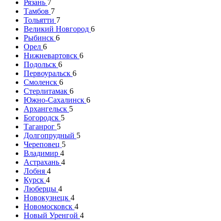
Рязань
7
Тамбов
7
Тольятти
7
Великий Новгород
6
Рыбинск
6
Орел
6
Нижневартовск
6
Подольск
6
Первоуральск
6
Смоленск
6
Стерлитамак
6
Южно-Сахалинск
6
Архангельск
5
Богородск
5
Таганрог
5
Долгопрудный
5
Череповец
5
Владимир
4
Астрахань
4
Лобня
4
Курск
4
Люберцы
4
Новокузнецк
4
Новомосковск
4
Новый Уренгой
4