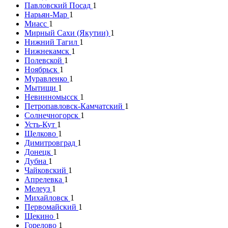
Павловский Посад
1
Нарьян-Мар
1
Миасс
1
Мирный Сахи (Якутии)
1
Нижний Тагил
1
Нижнекамск
1
Полевской
1
Ноябрьск
1
Муравленко
1
Мытищи
1
Невинномысск
1
Петропавловск-Камчатский
1
Солнечногорск
1
Усть-Кут
1
Щелково
1
Димитровград
1
Донецк
1
Дубна
1
Чайковский
1
Апрелевка
1
Мелеуз
1
Михайловск
1
Первомайский
1
Щекино
1
Горелово
1