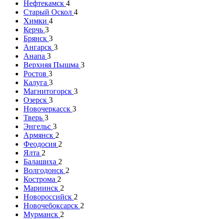
Нефтекамск
4
Старый Оскол
4
Химки
4
Керчь
3
Брянск
3
Ангарск
3
Анапа
3
Верхняя Пышма
3
Ростов
3
Калуга
3
Магнитогорск
3
Озерск
3
Новочеркасск
3
Тверь
3
Энгельс
3
Армянск
2
Феодосия
2
Ялта
2
Балашиха
2
Волгодонск
2
Кострома
2
Мариинск
2
Новороссийск
2
Новочебоксарск
2
Мурманск
2