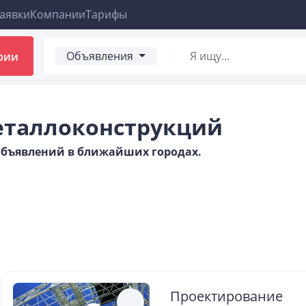
аявки
Компании
Тарифы
Объявления
рии
еталлоконструкций
 объявлений в ближайших городах.
Проектирование