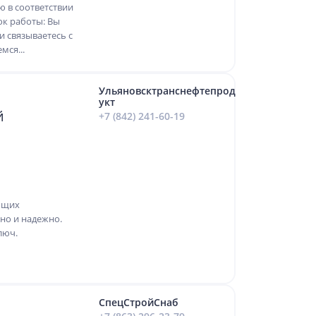
 в соответствии
ок работы: Вы
и связываетесь с
мся...
Ульяновсктранснефтепрод
укт
й
+7 (842) 241-60-19
ющих
но и надежно.
люч.
СпецСтройСнаб