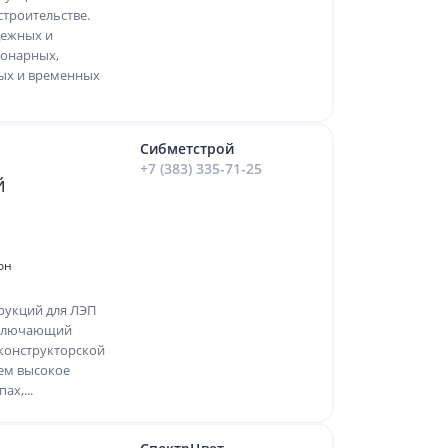
строительстве.
дежных и
ионарных,
ых и временных
Сибметстрой
+7 (383) 335-71-25
й
он
рукций для ЛЭП
включающий
конструкторской
ем высокое
ах,...