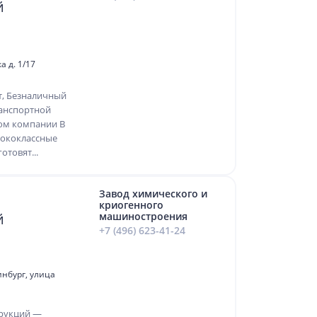
й
а д. 1/17
т, Безналичный
ранспортной
ом компании В
ококлассные
товят...
Завод химического и
криогенного
й
машиностроения
+7 (496) 623-41-24
инбург, улица
трукций —