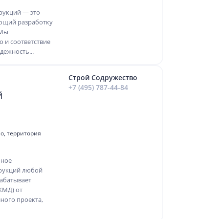
рукций — это
ющий разработку
 Мы
о и соответствие
дежность...
Строй Содружество
+7 (495) 787-44-84
й
о, территория
ьное
рукций любой
рабатывает
КМД) от
ного проекта,