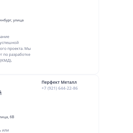
инбург, улица
вание
 успешной
ого проекта. Мы
г по разработке
(КМД),
Перфект Металл
+7 (921) 644-22-86
й
лица, 6В
ь или