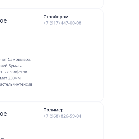
Стройпром
ое
+7 (917) 447-00-08
счет Самовывоз,
ией Бумага-
жных салфеток.
ормат 230мм
пастель/интенсив
Полимер
ое
+7 (968) 826-59-04
рии