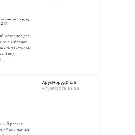
лой район Падун,
 21А
й материал для
ниров. Обладая
енной текстурой,
ный вид.
..
АрусНерудСнаб
+7 (937) 275-53-80
чный расчет
ртной компанией