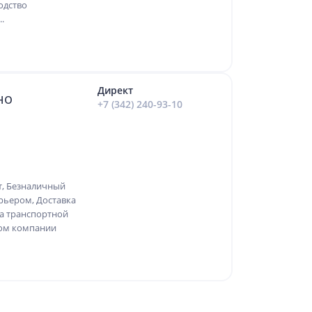
одство
.
Директ
но
+7 (342) 240-93-10
т, Безналичный
рьером, Доставка
ка транспортной
ком компании