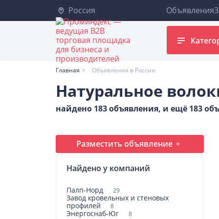
Россия
Объявления
З
Катего
Главная
Объявления в России
Натуральное волок
найдено 183 объявления, и ещё 183 о
Разместить объявление
Найдено у компаний
Палп-Норд
29
Завод кровельных и стеновых
профилей
8
Энергоснаб-Юг
8