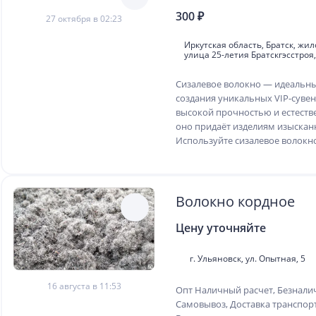
300 ₽
27 октября в 02:23
Иркутская область, Братск, жи
улица 25-летия Братскгэсстроя,
Сизалевое волокно — идеальны
создания уникальных VIP-суве
высокой прочностью и естеств
оно придаёт изделиям изыскан
Используйте сизалевое волокно.
Волокно кордное
Цену уточняйте
г. Ульяновск, ул. Опытная, 5
16 августа в 11:53
Опт Наличный расчет, Безнали
Самовывоз, Доставка транспо