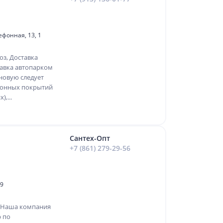
ефонная, 13, 1
з, Доставка
авка автопарком
овую следует
етонных покрытий
,...
Сантех-Опт
+7 (861) 279-29-56
 9
; Наша компания
р по