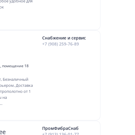
юбое удобное для
ок
Снабжение и сервис
+7 (908) 259-76-89
91, помещение 18
т, Безналичный
рьером, Доставка
трополотно от 1
ы на
..
ПромФибраСнаб
ее
+7 (913) 136-01-77