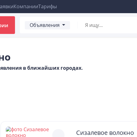
аявки
Компании
Тарифы
Объявления
рии
но
бъявления в ближайших городах.
Сизалевое волокно