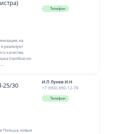
истра)
Телефон
анизация, на
 и реализует
го качества,
шка (пробка) из-
..
И.П Лунев И.Н
-25/30
+7 (950) 890-12-78
Телефон
ре Польша, новые