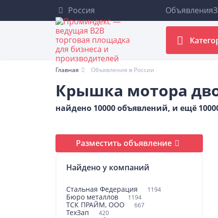
Россия
Объявления
З
Катего
Главная
Объявления в России
Крышка мотора дво
найдено 10000 объявлений, и ещё 100
Разместить объявление
Найдено у компаний
Стальная Федерация
1194
Бюро металлов
1194
ТСК ПРАЙМ, ООО
667
ТехЗап
420