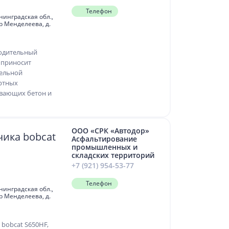
Телефон
инградская обл.,
-р Менделеева, д.
одительный
 приносит
тельной
ертных
ивающих бетон и
ООО «СРК «Автодор»
ика bobcat
Асфальтирование
промышленных и
складских территорий
+7 (921) 954-53-77
Телефон
инградская обл.,
-р Менделеева, д.
bobcat S650HF,