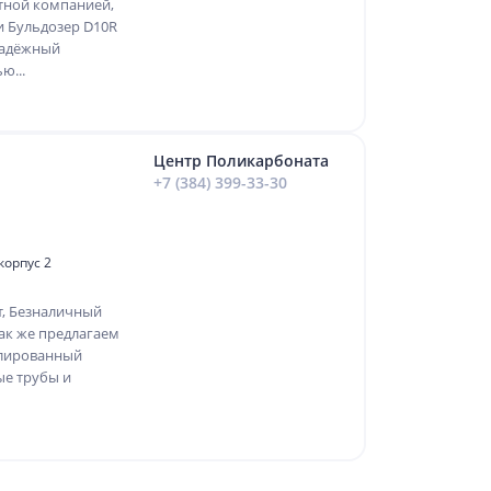
тной компанией,
и Бульдозер D10R
 надёжный
ю...
Центр Поликарбоната
+7 (384) 399-33-30
 корпус 2
т, Безналичный
Так же предлагаем
илированный
ые трубы и