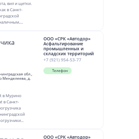
а, вил и щетки.
ак в Санкт-
инградской
наличным,...
ООО «СРК «Автодор»
зчика
Асфальтирование
промышленных и
складских территорий
+7 (921) 954-53-77
Телефон
инградская обл.,
-р Менделеева, д.
t в Мурино
t в Санкт-
погрузчика
енинградской
огрузчики...
ООО «СРК «Автодор»