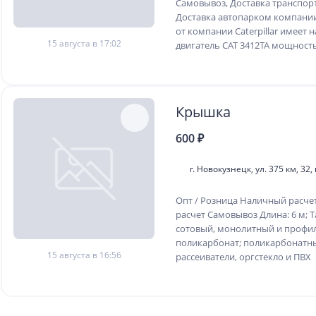
Самовывоз, Доставка транспор
Доставка автопарком компани
от компании Caterpillar имеет
15 августа в 17:02
двигатель CAT 3412TA мощность
Крышка
600 ₽
г. Новокузнецк, ул. 375 км, 32,
Опт / Розница Наличный расче
расчет Самовывоз Длина: 6 м; 
сотовый, монолитный и проф
поликарбонат; поликарбонатн
15 августа в 16:56
рассеиватели, оргстекло и ПВХ