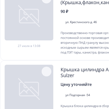
(Крышка,флакон,кан
90 ₽
ул. Крестинского д. 46
Производственно-торговая орг
постоянной основе производит
вторичную ПНД гранулу высоко
27 июля в 13:08
исходным сырьем является кры
под ПЭТ тары, канистра, флакон..
Крышка цилиндра Al
Sulzer
Цену уточняйте
ул Подгорная -54
Крышка блока цилиндра в сбо