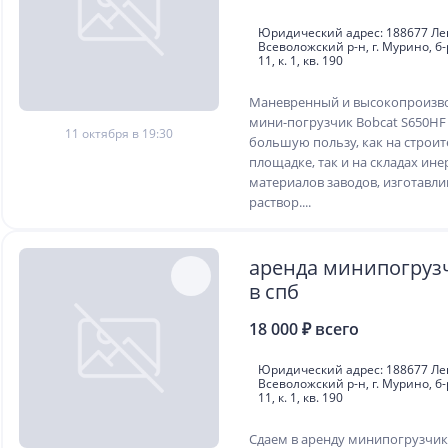
Юридический адрес: 188677 Лен
Всеволожский р-н, г. Мурино, б
11, к. 1, кв. 190
Маневренный и высокопроизв
мини-погрузчик Bobcat S650HF
11 октября в 19:30
большую пользу, как на строи
площадке, так и на складах ин
материалов заводов, изготавл
раствор....
аренда минипогрузч
в спб
18 000 ₽ всего
Юридический адрес: 188677 Лен
Всеволожский р-н, г. Мурино, б
11, к. 1, кв. 190
Сдаем в аренду минипогрузчик 