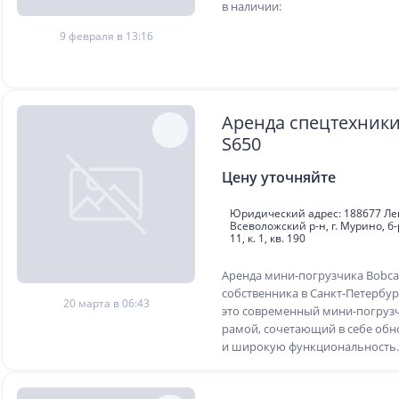
в наличии:
9 февраля в 13:16
Аренда спецтехники
S650
Цену уточняйте
Юридический адрес: 188677 Лен
Всеволожский р-н, г. Мурино, б
11, к. 1, кв. 190
Аренда мини-погрузчика Bobcat
собственника в Санкт-Петербург
20 марта в 06:43
это современный мини-погрузч
рамой, сочетающий в себе об
и широкую функциональность..