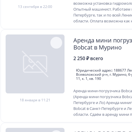
возможна установка гидромолот
13 сентября в 22:00
Опытный машинист. Работаем к
Петербурге, так и по всей Лен
области. Оплата возможна как 
Аренда мини погру
Bobcat в Мурино
2 250 ₽ всего
Юридический адрес: 188677 Лен
Всеволожский р-н, г. Мурино, б
11, к. 1, кв. 190
Аренда мини-погрузчика Bobca
(Аренда мини погрузчика Bobca
18 января в 11:21
Петербурге и Ло) Аренда мини
Bobcat в Санкт-Петербурге и Л
области. Сдаём в аренду мини п