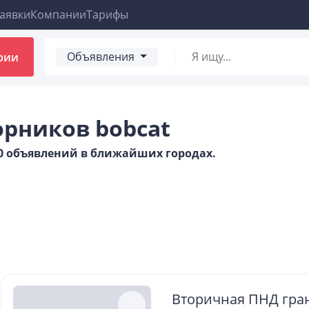
аявки
Компании
Тарифы
Объявления
рии
рников bobcat
00 объявлений в ближайших городах.
Вторичная ПНД гра