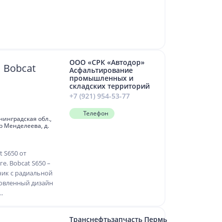
ООО «СРК «Автодор»
 Bobcat
Асфальтирование
промышленных и
складских территорий
+7 (921) 954-53-77
Телефон
инградская обл.,
-р Менделеева, д.
 S650 от
е. Bobcat S650 –
ик с радиальной
новленный дизайн
.
Транснефтьзапчасть Пермь