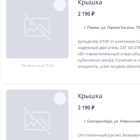
Крышка
2 190 ₽
г. Пермь, ул. Героев Хасана, 10
Бульдозер D10R от компании Cat
надёжный двигатель CAT 3412T
кВт и вместительный отвал об
кубических метра. Сочетает в 
15 августа в 17:02
мощность, а вес модели обеспеч
Крышка
2 190 ₽
г. Екатеринбург, ул. Новинская
Опт Наличный расчет, Безнали