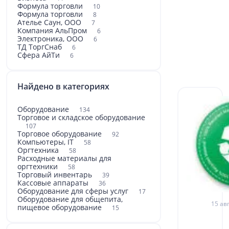
Формула торговли
10
Формула торговли
8
Ателье Саун, ООО
7
Компания АльПром
6
Электроника, ООО
6
ТД ТоргСнаб
6
Сфера АйТи
6
Найдено в категориях
Оборудование
134
Торговое и складское оборудование
107
Торговое оборудование
92
Компьютеры, IT
58
Оргтехника
58
Расходные материалы для
оргтехники
58
Торговый инвентарь
39
Кассовые аппараты
36
Оборудование для сферы услуг
17
Оборудование для общепита,
15 авг
пищевое оборудование
15