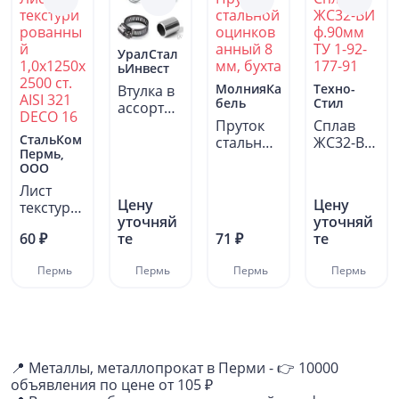
УралСтал
ьИнвест
МолнияКа
Техно-
Втулка в
бель
Стил
ассортим
енте ОСТ
Пруток
Сплав
СтальКом
1 10289-
стальной
ЖС32-ВИ
Пермь,
78...
оцинков
ф.90мм
ООО
анный 8
ТУ 1-92-
Лист
мм,...
177-91...
Цену
Цену
текстури
уточняй
уточняй
рованны
60 ₽
те
71 ₽
те
й
1,0х1250х
Пермь
Пермь
Пермь
Пермь
2500...
📍 Металлы, металлопрокат в Перми - 👉 10000
объявления по цене от 105 ₽