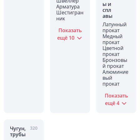
Швеллер
ы и
Арматура
спл
Шестигран
авы
ник
Латунный
Показать
прокат
Медный
ещё
10
прокат
Цветной
прокат
Бронзовы
й прокат
Алюминие
вый
прокат
Показать
ещё
4
Чугун,
320
трубы