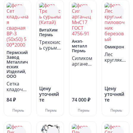
ВитаХим
Пермь
Анэп-
Трехокис
металл
Омикрон
ь сурьмы
Пермь
Пермский
(Китай)
Лес
Завод
Силиком
кругляк
Металлич
арганец
пиловоч
еских
МнС17
ник
Изделий,
ГОСТ
ООО
березов
4756-91
ый
Сетка
Цену
Цену
кладочна
уточняй
уточняй
я
84 ₽
те
74 000 ₽
те
сварная
ВР-3
Пермь
Пермь
Пермь
Пермь
(50х50) 5
00*2000..
.