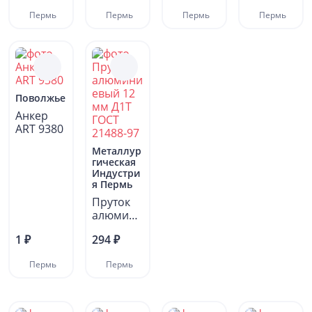
резьбой..
Пермь
Пермь
Пермь
Пермь
.
Поволжье
Анкер
ART 9380
Металлур
гическая
Индустри
я Пермь
Пруток
алюмини
евый 12
1 ₽
294 ₽
мм Д1Т
ГОСТ
Пермь
Пермь
21488-
97...