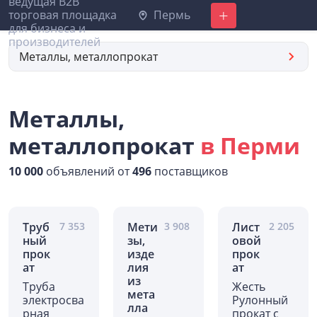
Пермь
Добавить
Металлы, металлопрокат
Металлы,
металлопрокат
в Перми
10 000
объявлений от
496
поставщиков
Труб
7 353
Мети
3 908
Лист
2 205
ный
зы,
овой
прок
изде
прок
ат
лия
ат
из
Труба
Жесть
мета
электросва
Рулонный
лла
рная
прокат с