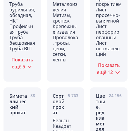
Труба
Металлоиз
покрытием
бурильная,
делия
Лист
обсадная,
Метизы,
просечно-
НКТ
крепеж
вытяжной
Профильн
Крепежны
Лист
ая труба
е изделия
перфорир
Труба
Проволока
ованный
бесшовная
, тросы,
Лист
Труба ВГП
цепи,
нержавею
сетки,
щий
Показать
ленты
Показать
ещё
5
ещё
12
Бимета
38
Сорт
5 763
Цве
24 156
лличес
овой
тны
кий
прок
е,
прокат
ат
ред
кие
Рельсы
мет
Квадрат
алл