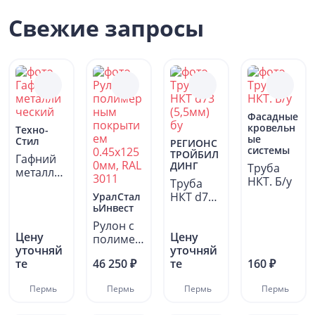
Свежие запросы
Фасадные
кровельн
Техно-
ые
Стил
РЕГИОНС
системы
ТРОЙБИЛ
Гафний
ДИНГ
Труба
металли
НКТ. Б/у
Труба
ческий
НКТ d73
УралСтал
ьИнвест
(5,5мм)
бу
Рулон с
Цену
Цену
полимер
уточняй
уточняй
ным
те
46 250 ₽
те
160 ₽
покрыти
ем
Пермь
Пермь
Пермь
Пермь
0.45х125
0мм,...