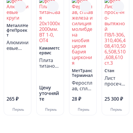
МеталлНе
фтеПроек
т
Алюмини
евые
Камаметс
ервис
круги
Плита
титанова
МетТранс
Стан
я
Терминал
20х1000х
Лист
2000мм.
Фероспл
просечн
Цену
ВТ...
ав, сплав
о-
уточняй
железа и
вытяжно
265 ₽
те
28 ₽
25 300 ₽
силиция
й
молибде
ПВЛ-306,
Пермь
Пермь
Пермь
Пермь
на...
310,406,4
08,410,50
6,508,510
,608,610...