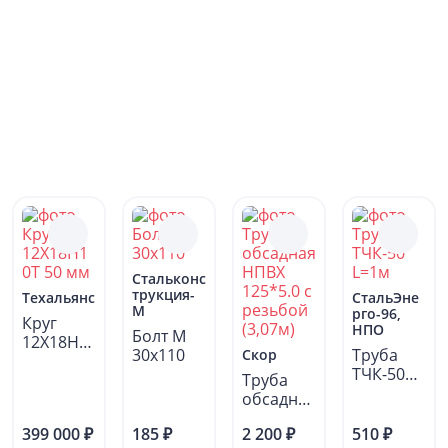
Стальконс
трукция-
Техальянс
СтальЭне
М
рго-96,
Круг
НПО
Болт М
12Х18Н1
30x110
Труба
Скор
0Т 50 мм
ТЧК-50
Труба
L=1м
обсадная
НПВХ
399 000 ₽
185 ₽
2 200 ₽
510 ₽
125*5.0 с