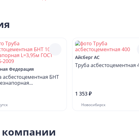
ия
Айсберг АС
Труба асбестоцементная 
ьная Федерация
а асбестоцементная БНТ
езнапорная...
1 353 ₽
утск
Новосибирск
я компании