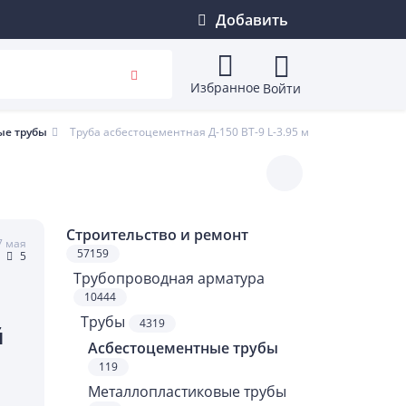
Добавить
Избранное
Войти
ые трубы
Труба асбестоцементная Д-150 ВТ-9 L-3.95 м
Строительство и ремонт
7 мая
57159
5
Трубопроводная арматура
10444
Трубы
4319
й
Асбестоцементные трубы
119
Металлопластиковые трубы