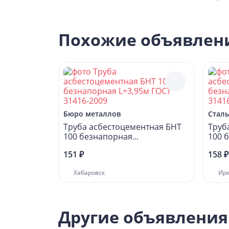
Похожие объявлен
Бюро металлов
Стал
Труба асбестоцементная БНТ
Труб
100 безнапорная...
100 б
151 ₽
158 ₽
Хабаровск
Ирк
Другие объявлени