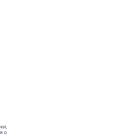
ки,
я о