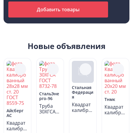
Добавить товары
Новые объявления
Стальная
Федераци
СтальЭне
я
рго-96
Тнмк
Квадрат
Труба
Квадрат
калибро
Айсберг
30ХГСА
калибро
АС
ванный
ГОСТ
ванный
20х20 мм
Квадрат
8732-78
20х20 мм
ст....
калибро
ст....