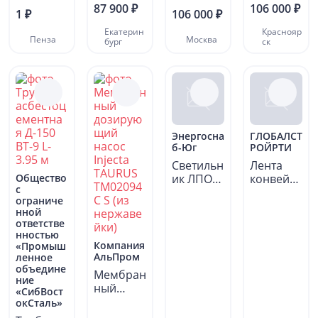
ванный
87 900 ₽
106 000 ₽
1 ₽
106 000 ₽
28х28 мм
ст....
Екатерин
Краснояр
Пенза
Москва
бург
ск
Энергосна
ГЛОБАЛСТ
б-Юг
РОЙРТИ
Светильн
Лента
Общество
ик ЛПО
конвейе
с
01-2х18-
рная
ограниче
002
шахтная
нной
&quot;Кр
морозос
ответстве
исталл&q
тойкая...
нностью
Компания
uot;...
«Промыш
АльПром
ленное
объедине
Мембран
ние
ный
«СибВост
дозирую
окСталь»
щий