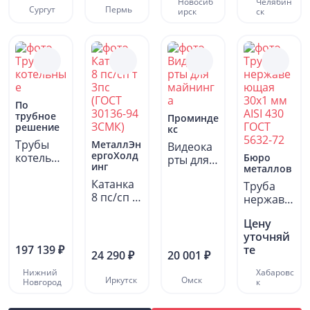
Новосиб
Челябин
АМГ3М...
Сургут
Пермь
ирск
ск
По
трубное
Проминде
решение
кс
Трубы
МеталлЭн
Видеока
ергоХолд
котельны
Бюро
рты для
инг
металлов
е
майнинг
Катанка
а
Труба
8 пс/сп т
нержаве
3пс
ющая
(ГОСТ
Цену
30х1 мм
30136-
уточняй
AISI 430...
197 139 ₽
94...
те
24 290 ₽
20 001 ₽
Нижний
Хабаровс
Иркутск
Омск
Новгород
к