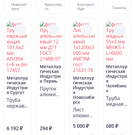
анная
Новосиб
Краснояр
Екатерин
160х120х
Тюмень
ирск
ск
бург
4...
Металлур
Металлур
гическая
гическая
Индустри
Индустри
Металлур
Металлур
я Пермь
я
гическая
гическая
Челябинс
Индустри
Индустри
Пруток
к
я Сургут
я
алюмини
Новосиби
Труба
Труба
евый 12
рск
медная
нержаве
мм Д1Т
Лист
55х3 мм
ющая
ГОСТ
алюмини
МНЖ5-1
101,6х2
21488-
евый
L=6000...
мм
97...
5 000 ₽
680 ₽
1х1200х3
6 192 ₽
294 ₽
AISI304...
000 мм