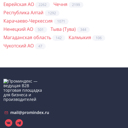
Еврейская АО
Чечня
2262
2199
Республика Алтай
1292
Карачаево-Черкессия
1071
Ненецкий АО
Тыва (Тува)
501
344
Магаданская область
Калмыкия
142
106
Чукотский АО
47
mail@promindex.ru