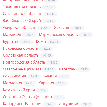
38016
Тамбовская область
37558
Сахалинская область
36832
Забайкальский край
35215
Амурская область
Хакасия
33823
32665
Марий Эл
Мурманская область
31522
24802
Бурятия
Коми
23400
19774
Псковская область
18222
Орловская область
14195
Новгородская область
13465
Ямало-Ненецкий АО
Дагестан
11859
10340
Саха (Якутия)
Адыгея
9718
8653
Мордовия
Карелия
6272
5471
Камчатский край
3829
Северная Осетия (Алания)
3096
Кабардино-Балкария
Ингушетия
2426
2407