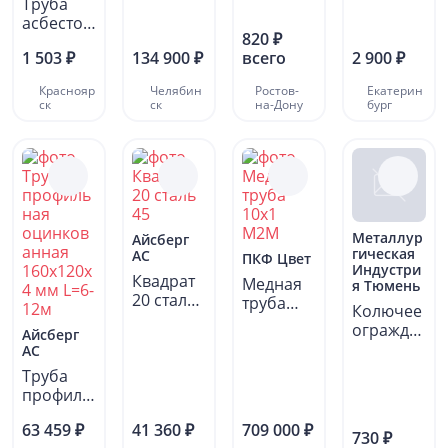
Труба
насос
асбестоц
Injecta...
820 ₽
ементна
1 503 ₽
134 900 ₽
всего
2 900 ₽
я Д-150
ВТ-9 L-
Краснояр
Челябин
Ростов-
Екатерин
3.95...
ск
ск
на-Дону
бург
Металлур
Айсберг
гическая
АС
ПКФ Цвет
Индустри
Квадрат
Медная
я Тюмень
20 сталь
труба
Колючее
45
10х1
огражде
Айсберг
М2М
ние
АС
ЕГОЗА
Труба
СББ 450
профиль
L=6,5-8...
ная
63 459 ₽
41 360 ₽
709 000 ₽
оцинков
730 ₽