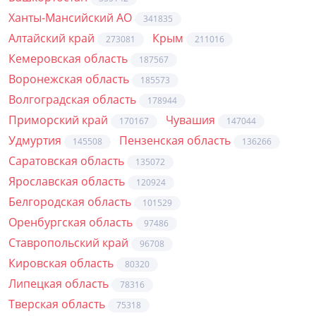
Ханты-Мансийский АО
341835
Алтайский край
Крым
273081
211016
Кемеровская область
187567
Воронежская область
185573
Волгоградская область
178944
Приморский край
Чувашия
170167
147044
Удмуртия
Пензенская область
145508
136266
Саратовская область
135072
Ярославская область
120924
Белгородская область
101529
Оренбургская область
97486
Ставропольский край
96708
Кировская область
80320
Липецкая область
78316
Тверская область
75318